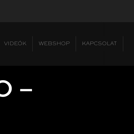
VIDEÓK
WEBSHOP
KAPCSOLAT
O –