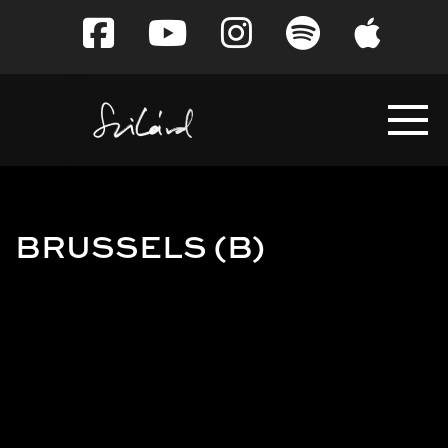
Tovább
a
tartalomra
BRUSSELS (B)