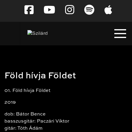
Tovább
a
tartalomra
Föld hívja Földet
01. Föld hívja Földet
2019
dob: Bátor Bence
basszusgitár: Paczári Viktor
gitár: Tóth Ádám